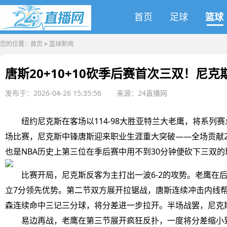
首页
足球
篮球
您的位置：
首页
>
篮球新闻
唐斯20+10+10砍季后赛首次三双！尼克
发布于：2026-04-26 15:35:56
来源：24直播网
纽约尼克斯在客场以114-98大胜亚特兰大老鹰，将系列
场比赛，尼克斯中锋唐斯迎来职业生涯重大突破——全场贡献2
也是NBA历史上第三位在季后赛中用不到30分钟便砍下三双的
比赛开局，尼克斯反客为主打出一波6-2的攻势。老鹰在
立7分领先优势。第二节双方展开拉锯战，唐斯连续冲击内线
森连续命中三记三分球，将分差进一步拉开。半场战罢，尼克斯5
易边再战，老鹰在第三节展开疯狂反扑，一度将分差缩小