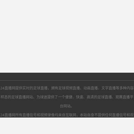
24直播网提供实时的足球直播，拥有足球视频直播、动画直播、文字直播等多种内容
样态的足球直播网站，为球迷提供了一个便捷、快速、高清的足球直播、观赛直播平
台网站。
24直播网所有直播信号和视频录像均来自互联网，本站自身不提供任何直播信号和视
频内容，如有侵犯您的权益请第一时间通知我们，谢谢！
网站地图
Copyright©2025-2026 24直播网 版权所有