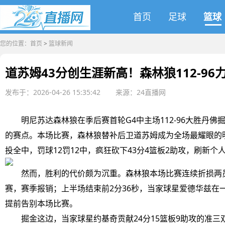
首页
足球
篮球
您的位置：
首页
>
篮球新闻
道苏姆43分创生涯新高！森林狼112-96
发布于：2026-04-26 15:35:42
来源：24直播网
明尼苏达森林狼在季后赛首轮G4中主场112-96大胜丹佛
的赛点。本场比赛，森林狼替补后卫道苏姆成为全场最耀眼的明星
投全中，罚球12罚12中，疯狂砍下43分4篮板2助攻，刷新
然而，胜利的代价颇为沉重。森林狼本场比赛连续折损两
赛，赛季报销；上半场结束前2分36秒，当家球星爱德华兹在
提前告别本场比赛。
掘金这边，当家球星约基奇贡献24分15篮板9助攻的准