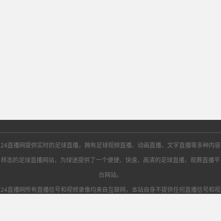
24直播网提供实时的足球直播，拥有足球视频直播、动画直播、文字直播等多种内容
样态的足球直播网站，为球迷提供了一个便捷、快速、高清的足球直播、观赛直播平
台网站。
24直播网所有直播信号和视频录像均来自互联网，本站自身不提供任何直播信号和视
频内容，如有侵犯您的权益请第一时间通知我们，谢谢！
网站地图
Copyright©2025-2026 24直播网 版权所有