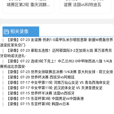
靖赛区第2轮 重庆润麒
谊赛 法国vs科特迪瓦
VS 云南爨合
相关录像
|
【录像】07-23 友谊赛-热刺1-0英甲队米尔顿凯恩斯 新援M费轰世界
波梁民革失空门-
|
【录像】07-23 豪取五连胜！迈阿密国际3-2芝加哥火焰 莱万首秀苏
牙双响诺沃送礼-
|
【录像】07-22 连续3轮下克上！中乙兰州2-0中甲陕西进八强 1/4决
赛将战北京国安-
|
【录像】07-23 世界女排联赛总决赛-1/4决赛 意大利女排 - 荷兰女排
|
【录像】07-20 世界杯决赛 西班牙vs阿根廷
|
【录像】07-17 中女甲第11轮 河南万仙山女足 VS 青岛西海岸女足
|
【录像】07-17 中女甲第11轮 武汉武体女足 VS 天津圣德女足
|
【录像】07-15 世界杯半决赛 法国vs西班牙
|
【录像】07-15 东亚杯第3轮 中国男足vs中国香港
|
【录像】07-15 东亚杯第3轮 韩国vs日本