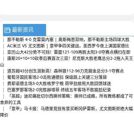
最新资讯
|
那不勒斯 4-0 克雷莫内塞 | 奥斯梅恩双响，那不勒斯主场四球大胜
|
AC米兰 VS 尤文图斯 | 意甲争四关键战，圣西罗今夜上演国家德比
|
亚历山大42分势不可挡！雷霆121-109再胜太阳3-0夺赛点横扫在即
|
唐斯20+10+10砍季后赛首次三双！尼克斯大胜老鹰总分2-2拖入天王
山
|
道苏姆43分创生涯新高！森林狼112-96力克掘金总分3-1夺赛点
|
葡萄牙国民客场2-0击败通德拉 保级路上关键三分落袋
|
费耶诺德主场3-0大胜格罗宁根 荷甲劲旅用大胜回馈球迷
|
巴塞罗那客场2-0完胜赫塔菲 终结五年客场不胜尴尬纪录
|
「英超」迪尼痛批切尔西换帅策略：换帅已成瘾，所有教练都成了可
舍弃的工具
|
「意甲」马卡报：马德里竞技有意买断冈萨雷斯，尤文图斯拒绝大幅
降价