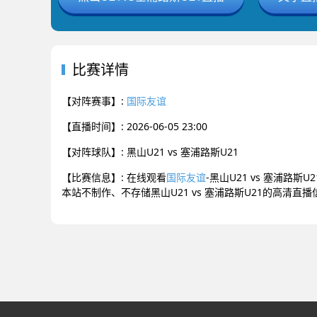
比赛详情
【对阵赛事】:
国际友谊
【直播时间】: 2026-06-05 23:00
【对阵球队】: 黑山U21 vs 塞浦路斯U21
【比赛信息】: 在线观看
国际友谊
-黑山U21 vs 塞浦路
本站不制作、不存储黑山U21 vs 塞浦路斯U21的高清