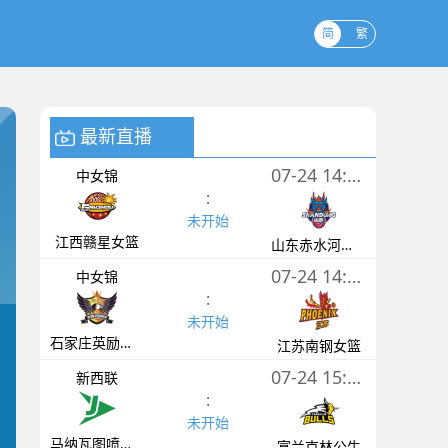
简
繁
最新直播
07-24 14:30
中女锦
:
未开始
江西赣星女篮
山东赤水河酒女篮
07-24 14:30
中女锦
:
未开始
石家庄英励女篮
江苏南钢女篮
07-24 15:30
新西联
:
未开始
马纳瓦图喷射机
富兰克林公牛