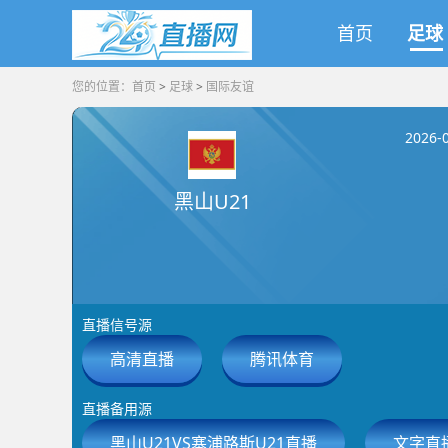
首页
足球
您的位置：
首页
>
足球
>
国际友谊
2026-
黑山U21
直播信号源
高清直播
腾讯体育
直播备用源
黑山U21VS塞浦路斯U21直播
文字直