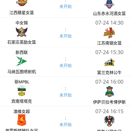
未开始
江西赣星女篮
山东赤水河酒女篮
07-24 14:30
中女锦
:
未开始
石家庄英励女篮
江苏南钢女篮
07-24 15:30
新西联
:
未开始
马纳瓦图喷射机
富兰克林公牛
07-24 16:00
菲MPBL
:
未开始
宾南塔塔克
伊萨贝拉考博伊斯
07-24 16:15
澳维女超
:
未开始
普雷斯顿狮队女足