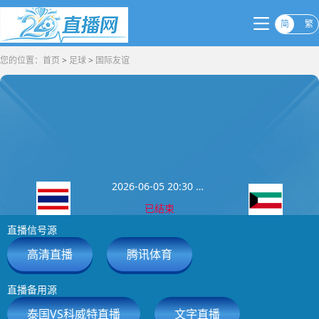
简
繁
您的位置：
首页
>
足球
>
国际友谊
2026-06-05 20:30 国际友谊
已结束
泰国
科威特
直播信号源
0
:
0
高清直播
腾讯体育
直播备用源
泰国VS科威特直播
文字直播