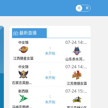
简
繁
最新直播
07-24 14:30
中女锦
:
未开始
江西赣星女篮
山东赤水河酒女篮
07-24 14:30
中女锦
:
未开始
石家庄英励女篮
江苏南钢女篮
07-24 15:30
新西联
:
未开始
马纳瓦图喷射机
富兰克林公牛