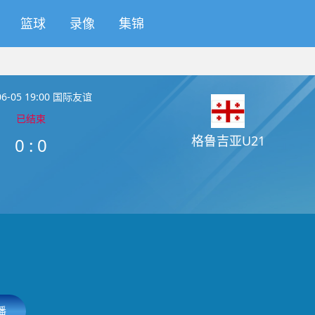
篮球
录像
集锦
06-05 19:00 国际友谊
已结束
格鲁吉亚U21
0
:
0
播