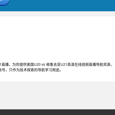
亚U21直播，为你提供美国U20 vs 格鲁吉亚U21高清在线视频直播导航资源，
直播信号，只作为技术探索的导航学习用途。